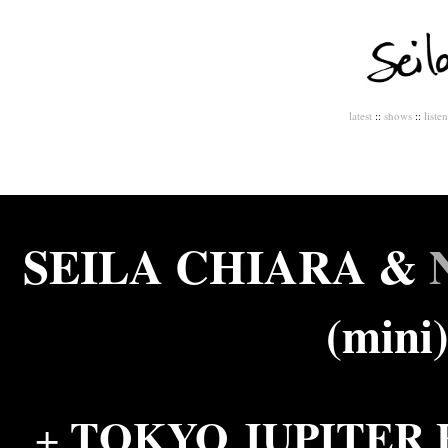
latest
::
shows
::
listen
SEILA CHIARA &
(mini
TOKYO JUPITER 
+